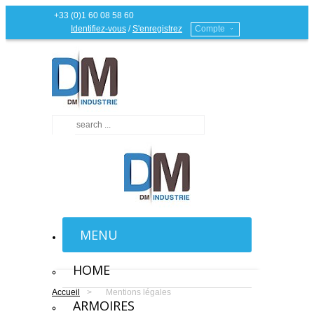
+33 (0)1 60 08 58 60
Identifiez-vous
/
S'enregistrez
Compte
MENU
HOME
Accueil
>
Mentions légales
ARMOIRES