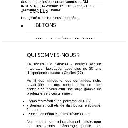
des données les concernant auprès de DM
INDUSTRIE, 14 Avenue de la Trentaine, ZI de la
SOCLES
Trentaine, 77500 Chelles.
Enregistré à la CNIL sous le numéro :
BETONS
DALLES D'ÉVACUATIONS
SERVICES
QUI SOMMES-NOUS ?
La société DM Services - Industrie est un
PIÈCES DÉTACHÉES
intégrateur tableautier avec plus de 30 ans
d'expériences, basée à Chelles (77).
Au fil des années et des demandes, notre
savoir-faire et nos compétences se sont
enrichis pour vous offrir une large gamme de
produits et services tels que :
- Armoires métalliques, polyester ou CCV
- Bornes et coffrets de distribution électrique,
fontaine
- Socles en béton et dalles d'évacuations
Nos produits sont principalement utilisés pour
les installations d'éclairage public, les