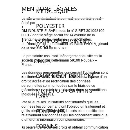
MENTIONS LÉGALES
METALLIQUE
Le site www.dmindustrie.com est la propriété et est
édité par :
POLYESTER
DM INDUSTRIE, SARL sous le n° SIRET 301098109
00012 dont le siège social est 14 Avenue de la
COMPOSITES CIMENT
Trentaine, ZI de la Trentaine, 77500 Chelles.
Le Directeur de la publication est Fabio FAIOLA, gérant
VERRE
de la société DM INDUSTRIE.
Le prestataire assurant l’hébergement du site est la
BORNES
société Ovh, 2 rue Kellermann 59100 Roubaix –
France.
Les données personnelles concernant l’utilisateur sont
CAMPING ET PONTONS
destinées à DM INDUSTRIE. L’utilisateur dispose d’un
droit d’accès et de rectification des données
personnelles communiquées par le biais de ce
MIXTE POUR CAMPING
mécanisme de suivi de navigation dans les conditions
indiquées ci-dessus.
CARS
Par ailleurs, les utilisateurs sont informés que les
données les concernant font l’objet d’un traitement et
FONTAINES
qu’ils bénéficient d’un droit d’accès et de rectification
relativement aux données qui les concernent ainsi que
d’un droit d’information complémentaire.
FORAINS
Ils peuvent exercer ces droits et obtenir communication