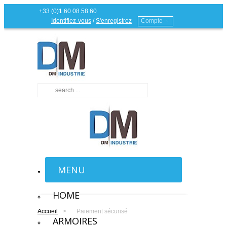
+33 (0)1 60 08 58 60
Identifiez-vous
/
S'enregistrez
Compte
MENU
HOME
Accueil
>
Paiement sécurisé
ARMOIRES