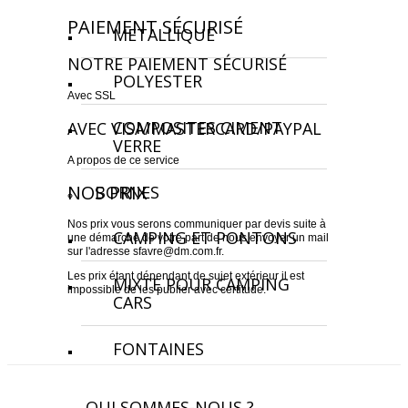
PAIEMENT SÉCURISÉ
METALLIQUE
NOTRE PAIEMENT SÉCURISÉ
POLYESTER
Avec SSL
COMPOSITES CIMENT
AVEC VISA/MASTERCARD/PAYPAL
VERRE
A propos de ce service
NOS PRIX
BORNES
Nos prix vous serons communiquer par devis suite à
CAMPING ET PONTONS
une démarche de votre part de nous envoyer un mail
sur l'adresse sfavre@dm.com.fr.
Les prix étant dépendant de sujet extérieur il est
MIXTE POUR CAMPING
impossible de les publier avec certitude.
CARS
FONTAINES
FORAINS
QUI SOMMES-NOUS ?