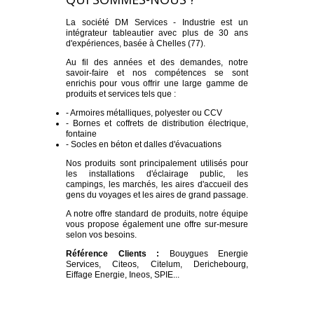
SOCLES
La société DM Services - Industrie est un
intégrateur tableautier avec plus de 30 ans
d'expériences, basée à Chelles (77).
BETONS
Au fil des années et des demandes, notre
savoir-faire et nos compétences se sont
enrichis pour vous offrir une large gamme de
DALLES D'ÉVACUATIONS
produits et services tels que :
- Armoires métalliques, polyester ou CCV
- Bornes et coffrets de distribution électrique,
SERVICES
fontaine
- Socles en béton et dalles d'évacuations
Nos produits sont principalement utilisés pour
PIÈCES DÉTACHÉES
les installations d'éclairage public, les
campings, les marchés, les aires d'accueil des
gens du voyages et les aires de grand passage.
A notre offre standard de produits, notre équipe
vous propose également une offre sur-mesure
selon vos besoins.
Référence Clients :
Bouygues Energie
Services, Citeos, Citelum, Derichebourg,
Eiffage Energie, Ineos, SPIE...